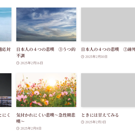
適応対
日本人の４つの悲嘆 ③うつ的
日本人の４つの悲嘆 ②疎
不調
2025年2月10日
2025年2月16日
とにく
気付かれにくい悲嘆～急性期悲
ときには甘えてみる
嘆～
2025年2月3日
2025年2月8日